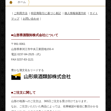
ホーム
｜
ご利用方法
｜
特定商取引に基づく表記
｜
個人情報保護方針
｜
サイト
マップ
｜
お問い合わせ
｜
■山形県酒類卸株式会社について
〒991-0061
山形県寒河江市中央工業団地155-4
電話 0237-84-2525（代）
FAX 0237-83-1121
豊かな酒文化をリードする
■ご注文に関して
山形の地酒へのご注文は、365日ご注文を受け付けております。
なお、ご注文いただいた商品によっては、在庫確認や返信に数日かかる