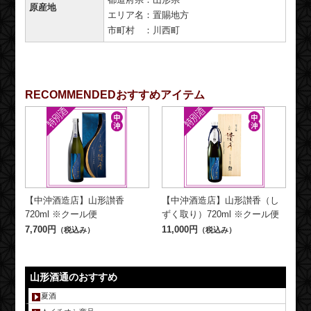
原産地
エリア名：置賜地方
市町村 ：川西町
RECOMMENDED
おすすめアイテム
【中沖酒造店】山形讃香
【中沖酒造店】山形讃香（し
720ml ※クール便
ずく取り）720ml ※クール便
7,700円
11,000円
（税込み）
（税込み）
山形酒通のおすすめ
夏酒