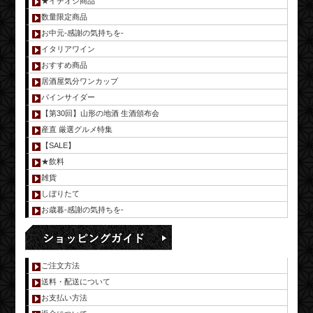
★イチオシ商品
数量限定商品
お中元-感謝の気持ちを-
イタリアワイン
おすすめ商品
居酒屋気分ワンカップ
パインサイダー
【第30回】山形の地酒 生酒頒布会
産直 厳選グルメ特集
【SALE】
★飲料
雑貨
しぼりたて
お歳暮-感謝の気持ちを-
ご注文方法
送料・配送について
お支払い方法