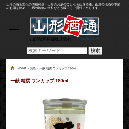
山形の酒食文化の情報発信！山形のお酒のことなら山形酒通。山形の地酒や季節
のお酒を始め、山形の地物の食材なども幅広くご提供いたします。
検索
HOME
清酒
一献 精撰 ワンカップ 180ml
一献 精撰 ワンカップ 180ml