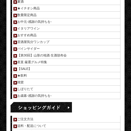
夏酒
★イチオシ商品
数量限定商品
お中元-感謝の気持ちを-
イタリアワイン
おすすめ商品
居酒屋気分ワンカップ
パインサイダー
【第30回】山形の地酒 生酒頒布会
産直 厳選グルメ特集
【SALE】
★飲料
雑貨
しぼりたて
お歳暮-感謝の気持ちを-
ご注文方法
送料・配送について