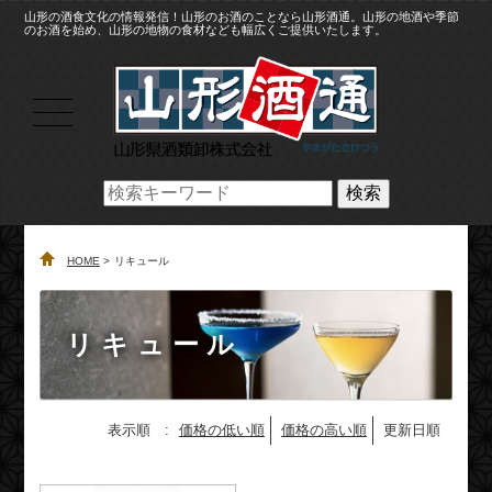
山形の酒食文化の情報発信！山形のお酒のことなら山形酒通。山形の地酒や季節
のお酒を始め、山形の地物の食材なども幅広くご提供いたします。
検索
HOME
リキュール
リキュール
表示順 :
価格の低い順
価格の高い順
更新日順