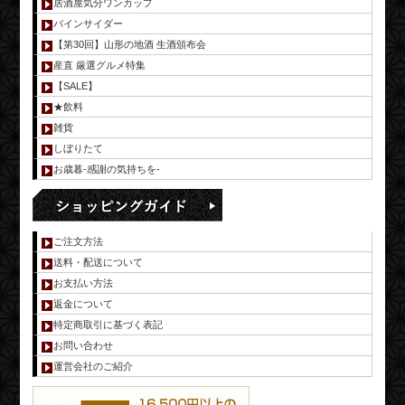
居酒屋気分ワンカップ
パインサイダー
【第30回】山形の地酒 生酒頒布会
産直 厳選グルメ特集
【SALE】
★飲料
雑貨
しぼりたて
お歳暮-感謝の気持ちを-
ご注文方法
送料・配送について
お支払い方法
返金について
特定商取引に基づく表記
お問い合わせ
運営会社のご紹介