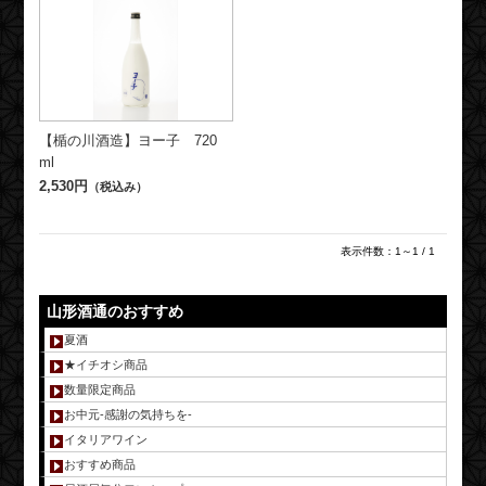
【楯の川酒造】ヨー子 720
ml
2,530円
（税込み）
表示件数：1～1 / 1
山形酒通のおすすめ
夏酒
★イチオシ商品
数量限定商品
お中元-感謝の気持ちを-
イタリアワイン
おすすめ商品