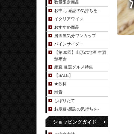
数量限定商品
お中元-感謝の気持ちを-
イタリアワイン
おすすめ商品
居酒屋気分ワンカップ
パインサイダー
【第30回】山形の地酒 生酒
頒布会
産直 厳選グルメ特集
【SALE】
★飲料
雑貨
しぼりたて
お歳暮-感謝の気持ちを-