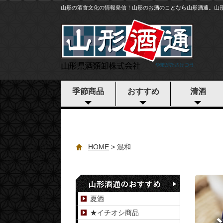
山形の酒食文化の情報発信！山形のお酒のことなら山形酒通。山
季節商品
おすすめ
清酒
HOME
混和
夏酒
★イチオシ商品