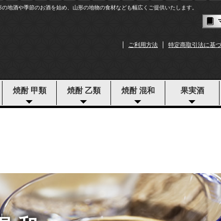
形の地酒や季節のお酒を始め、山形の地物の食材なども幅広くご提供いたします。
ご利用方法
特定商取引法に基
焼酎 甲類
焼酎 乙類
焼酎 混和
果実酒