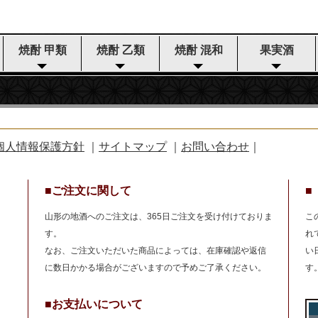
焼酎 甲類
焼酎 乙類
焼酎 混和
果実酒
個人情報保護方針
｜
サイトマップ
｜
お問い合わせ
｜
■ご注文に関して
■
山形の地酒へのご注文は、365日ご注文を受け付けておりま
こ
す。
れ
なお、ご注文いただいた商品によっては、在庫確認や返信
い
に数日かかる場合がございますので予めご了承ください。
す
■お支払いについて