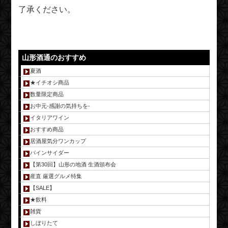
了承ください。
山形酒通のおすすめ
夏酒
★イチオシ商品
数量限定商品
お中元-感謝の気持ちを-
イタリアワイン
おすすめ商品
居酒屋気分ワンカップ
パインサイダー
【第30回】山形の地酒 生酒頒布会
産直 厳選グルメ特集
【SALE】
★飲料
雑貨
しぼりたて