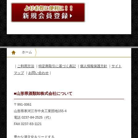
ホーム
｜
ご利用方法
｜
特定商取引に基づく表記
｜
個人情報保護方針
｜
サイト
マップ
｜
お問い合わせ
｜
■山形県酒類卸株式会社について
〒991-0061
山形県寒河江市中央工業団地155-4
電話 0237-84-2525（代）
FAX 0237-83-1121
豊かな酒文化をリードする