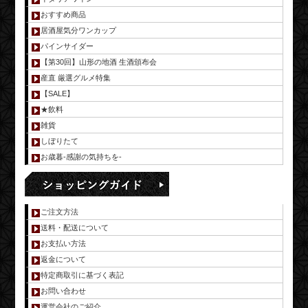
おすすめ商品
居酒屋気分ワンカップ
パインサイダー
【第30回】山形の地酒 生酒頒布会
産直 厳選グルメ特集
【SALE】
★飲料
雑貨
しぼりたて
お歳暮-感謝の気持ちを-
ご注文方法
送料・配送について
お支払い方法
返金について
特定商取引に基づく表記
お問い合わせ
運営会社のご紹介