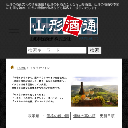
山形の酒食文化の情報発信！山形のお酒のことなら山形酒通。山形の地酒や季節
のお酒を始め、山形の地物の食材なども幅広くご提供いたします。
検索
HOME
イタリアワイン
表示順 :
価格の低い順
価格の高い順
更新日順