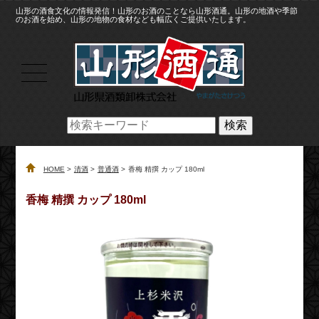
山形の酒食文化の情報発信！山形のお酒のことなら山形酒通。山形の地酒や季節
のお酒を始め、山形の地物の食材なども幅広くご提供いたします。
検索
HOME
清酒
普通酒
香梅 精撰 カップ 180ml
香梅 精撰 カップ 180ml