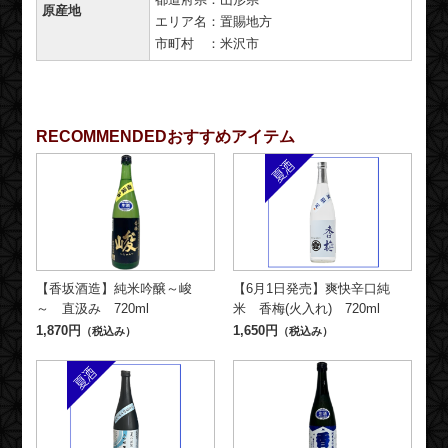
原産地
エリア名：置賜地方
市町村 ：米沢市
RECOMMENDED
おすすめアイテム
【香坂酒造】純米吟醸～峻
【6月1日発売】爽快辛口純
～ 直汲み 720ml
米 香梅(火入れ) 720ml
1,870円
1,650円
（税込み）
（税込み）