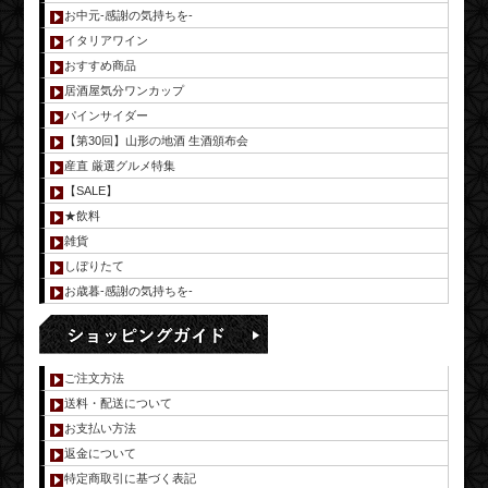
お中元-感謝の気持ちを-
イタリアワイン
おすすめ商品
居酒屋気分ワンカップ
パインサイダー
【第30回】山形の地酒 生酒頒布会
産直 厳選グルメ特集
【SALE】
★飲料
雑貨
しぼりたて
お歳暮-感謝の気持ちを-
ご注文方法
送料・配送について
お支払い方法
返金について
特定商取引に基づく表記