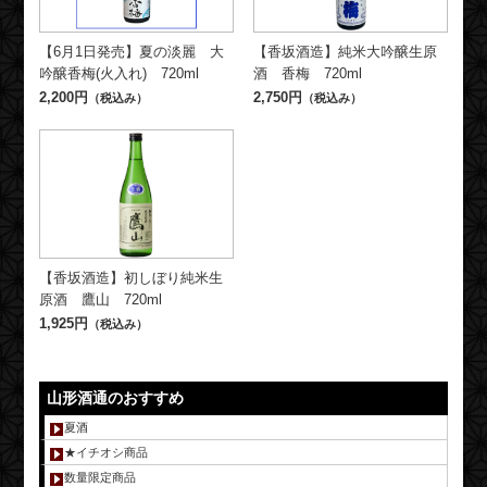
【6月1日発売】夏の淡麗 大
【香坂酒造】純米大吟醸生原
吟醸香梅(火入れ) 720ml
酒 香梅 720ml
2,200円
2,750円
（税込み）
（税込み）
【香坂酒造】初しぼり純米生
原酒 鷹山 720ml
1,925円
（税込み）
山形酒通のおすすめ
夏酒
★イチオシ商品
数量限定商品