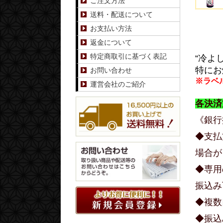
ご注文方法
送料・配送について
お支払い方法
返金について
特定商取引に基づく表記
“冷よ
特にお
お問い合わせ
※ラベ
運営会社のご紹介
各決済
《銀行
◆支払
場合が
◆専用
振込み
◆複数
◆振込