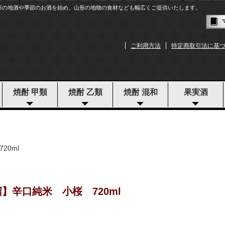
形の地酒や季節のお酒を始め、山形の地物の食材なども幅広くご提供いたします。
ご利用方法
特定商取引法に基
焼酎 甲類
焼酎 乙類
焼酎 混和
果実酒
20ml
】辛口純米 小桜 720ml