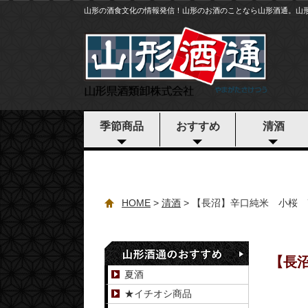
山形の酒食文化の情報発信！山形のお酒のことなら山形酒通。山
季節商品
おすすめ
清酒
HOME
清酒
【長沼】辛口純米 小桜 7
【長沼
夏酒
★イチオシ商品