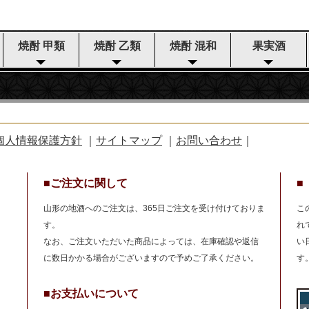
焼酎 甲類
焼酎 乙類
焼酎 混和
果実酒
個人情報保護方針
｜
サイトマップ
｜
お問い合わせ
｜
■ご注文に関して
■
山形の地酒へのご注文は、365日ご注文を受け付けておりま
こ
す。
れ
なお、ご注文いただいた商品によっては、在庫確認や返信
い
に数日かかる場合がございますので予めご了承ください。
す
■お支払いについて