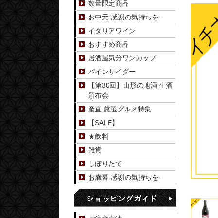
数量限定商品
お中元-感謝の気持ちを-
イタリアワイン
おすすめ商品
居酒屋気分ワンカップ
パインサイダー
【第30回】山形の地酒 生酒
頒布会
産直 厳選グルメ特集
【SALE】
★飲料
雑貨
しぼりたて
お歳暮-感謝の気持ちを-