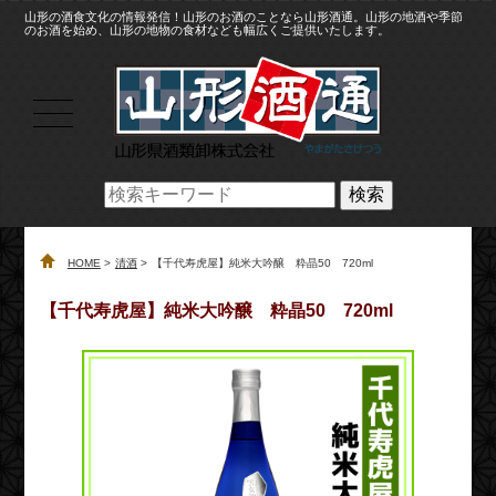
山形の酒食文化の情報発信！山形のお酒のことなら山形酒通。山形の地酒や季節
のお酒を始め、山形の地物の食材なども幅広くご提供いたします。
検索
HOME
清酒
【千代寿虎屋】純米大吟醸 粋晶50 720ml
【千代寿虎屋】純米大吟醸 粋晶50 720ml