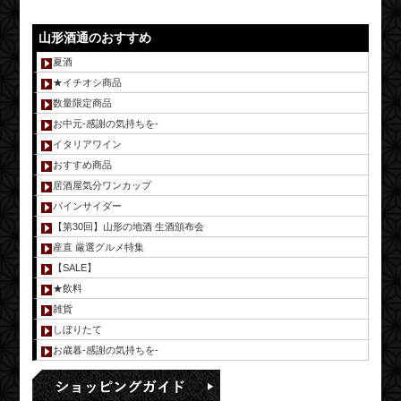
山形酒通のおすすめ
夏酒
★イチオシ商品
数量限定商品
お中元-感謝の気持ちを-
イタリアワイン
おすすめ商品
居酒屋気分ワンカップ
パインサイダー
【第30回】山形の地酒 生酒頒布会
産直 厳選グルメ特集
【SALE】
★飲料
雑貨
しぼりたて
お歳暮-感謝の気持ちを-