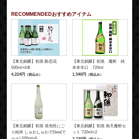
RECOMMENDED
おすすめアイテム
【東北銘醸】初孫 酔恋花
【東北銘醸】初孫 魔斬 純
500ml×6本
米本辛口 720ml
4,224円
1,540円
（税込み）
（税込み）
【東北銘醸】初孫 発泡性にご
【東北銘醸】初孫 南天魔斬セ
り純米 しゅわしゅわでDew(で
ット 720ml×2
ゅー) 500ml×6
3,740円
（税込み）