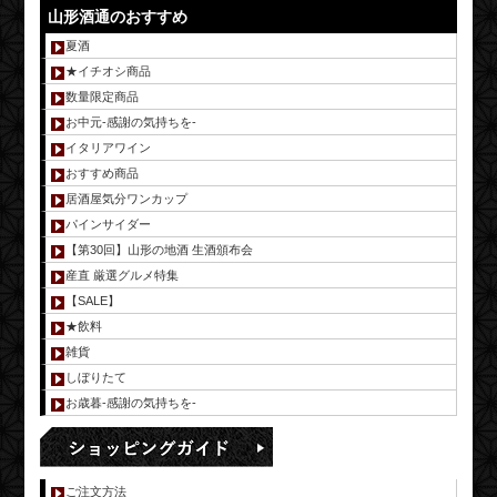
山形酒通のおすすめ
夏酒
★イチオシ商品
数量限定商品
お中元-感謝の気持ちを-
イタリアワイン
おすすめ商品
居酒屋気分ワンカップ
パインサイダー
【第30回】山形の地酒 生酒頒布会
産直 厳選グルメ特集
【SALE】
★飲料
雑貨
しぼりたて
お歳暮-感謝の気持ちを-
ご注文方法