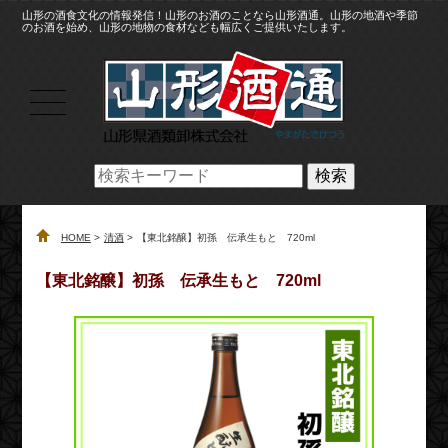
山形の酒食文化の情報発信！山形のお酒のことなら山形酒通。山形の地酒や季節
のお酒を始め、山形の地物の食材なども幅広くご提供いたします。
検索
HOME
清酒
【東北銘醸】初孫 伝承生もと 720ml
【東北銘醸】初孫 伝承生もと 720ml