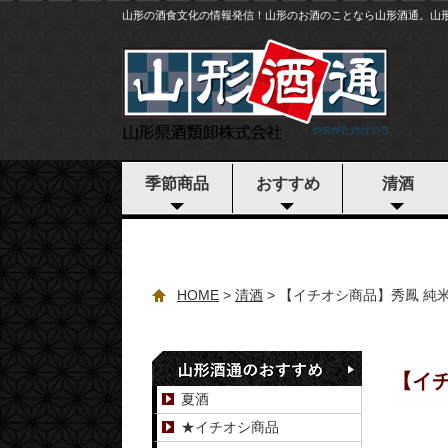
山形の酒食文化の情報発信！山形のお酒のことなら山形酒通。山
季節商品
おすすめ
清酒
HOME
清酒
【イチオシ商品】秀鳳 純米大吟
【イチ
夏酒
★イチオシ商品