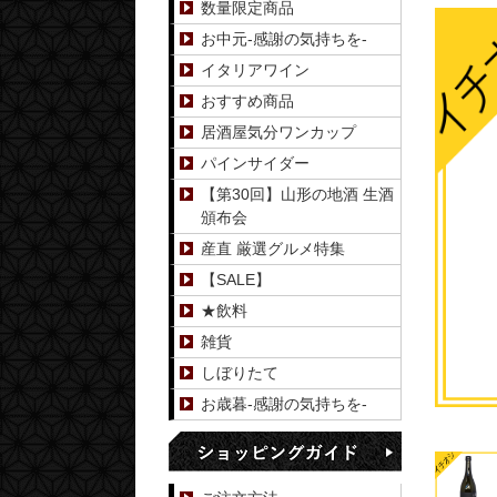
数量限定商品
お中元-感謝の気持ちを-
イタリアワイン
おすすめ商品
居酒屋気分ワンカップ
パインサイダー
【第30回】山形の地酒 生酒
頒布会
産直 厳選グルメ特集
【SALE】
★飲料
雑貨
しぼりたて
お歳暮-感謝の気持ちを-