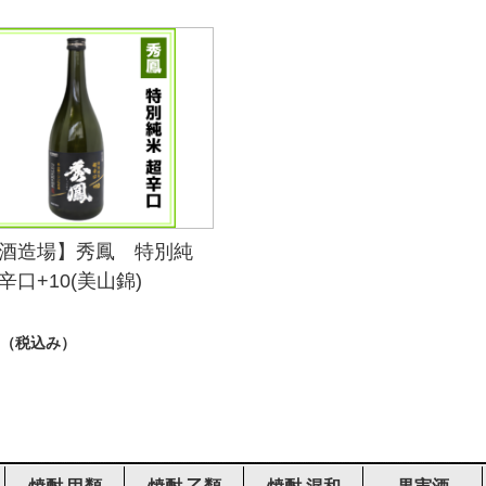
酒造場】秀鳳 特別純
辛口+10(美山錦)
（税込み）