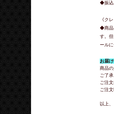
◆振込
《クレ
◆商品
す。但
ールに
お届け
商品の
ご了承
ご注文
ご注文
以上、