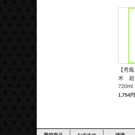
【秀鳳
米 超
720ml
1,754円