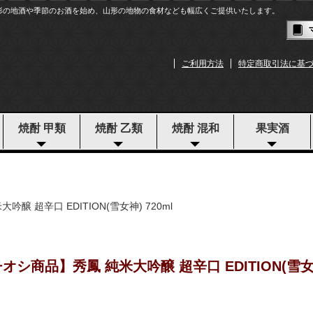
形の地酒や季節のお酒を始め、山形の地物の食材なども幅広くご提供いたします。
ご利用方法
特定商取引法に基
焼酎 甲類
焼酎 乙類
焼酎 混和
果実酒
醸 超辛口 EDITION(雪女神) 720ml
オシ商品】秀鳳 純米大吟醸 超辛口 EDITION(雪女神