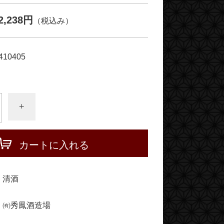
2,238円
（税込み）
410405
+
カートに入れる
清酒
㈲秀鳳酒造場