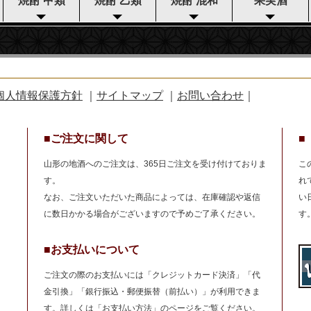
焼酎 甲類
焼酎 乙類
焼酎 混和
果実酒
個人情報保護方針
｜
サイトマップ
｜
お問い合わせ
｜
■ご注文に関して
■
山形の地酒へのご注文は、365日ご注文を受け付けておりま
こ
す。
れ
なお、ご注文いただいた商品によっては、在庫確認や返信
い
に数日かかる場合がございますので予めご了承ください。
す
■お支払いについて
ご注文の際のお支払いには「クレジットカード決済」「代
金引換」「銀行振込・郵便振替（前払い）」が利用できま
す。詳しくは「
お支払い方法
」のページをご覧ください。