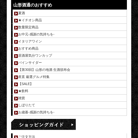
山形酒通のおすすめ
夏酒
★イチオシ商品
数量限定商品
お中元-感謝の気持ちを-
イタリアワイン
おすすめ商品
居酒屋気分ワンカップ
パインサイダー
【第30回】山形の地酒 生酒頒布会
産直 厳選グルメ特集
【SALE】
★飲料
雑貨
しぼりたて
お歳暮-感謝の気持ちを-
ご注文方法